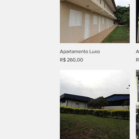
Visualização rápida
Apartamento Luxo
A
Preço
P
R$ 260,00
R