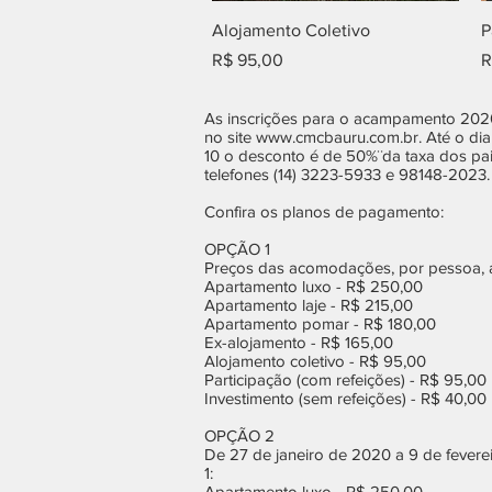
Visualização rápida
Alojamento Coletivo
P
Preço
P
R$ 95,00
R
As inscrições para o acampamento 2020 
no site
www.cmcbauru.com.br
. Até o d
10 o desconto é de 50%¨da taxa dos pai
telefones (14) 3223-5933 e 98148-2023.
Confira os planos de pagamento:
OPÇÃO 1
Preços das acomodações, por pessoa, at
Apartamento luxo - R$ 250,00
Apartamento laje - R$ 215,00
Apartamento pomar - R$ 180,00
Ex-alojamento - R$ 165,00
Alojamento coletivo - R$ 95,00
Participação (com refeições) - R$ 95,00
Investimento (sem refeições) - R$ 40,00
OPÇÃO 2
De 27 de janeiro de 2020 a 9 de fever
1:
Apartamento luxo - R$ 250,00