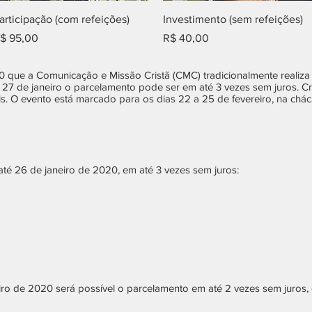
Visualização rápida
Visualização rápida
articipação (com refeições)
Investimento (sem refeições)
reço
Preço
$ 95,00
R$ 40,00
que a Comunicação e Missão Cristã (CMC) tradicionalmente realiza 
ia 27 de janeiro o parcelamento pode ser em até 3 vezes sem juros. 
s. O evento está marcado para os dias 22 a 25 de fevereiro, na chá
é 26 de janeiro de 2020, em até 3 vezes sem juros:
eiro de 2020 será possível o parcelamento em até 2 vezes sem juro