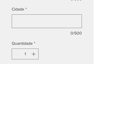
Cidade
*
0/500
Quantidade
*
Adicionar ao carrinho
Fone Escritório:
14 3223-5933
14 3223-5944