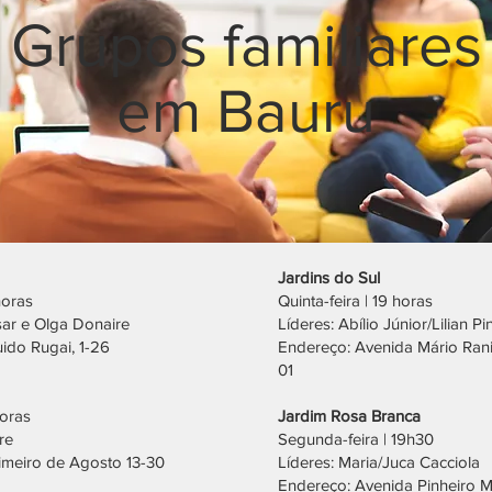
Grupos familiares
em Bauru
araíso
Jardins do Sul
horas
Quinta-feira | 19 horas
sar e Olga Donaire
Líderes: Abílio Júnior/Lilian 
ido Rugai, 1-26
Endereço: Avenida Mário Ranie
01
tro
horas
Jardim Rosa Branca
re
Segunda-feira | 19h30
imeiro de Agosto 13-30
Líderes: Maria/Juca Cacciola
Endereço: Avenida Pinheiro 