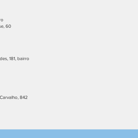
ro
e, 60
s, 181, bairro
Carvalho, 842