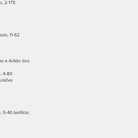
o, 2-175
sis, 11-62
as e Arildo dos
, 4-80
uniões
 5-40 (edifício