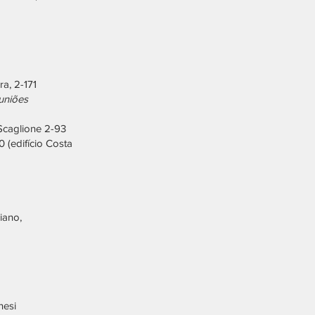
a, 2-171
uniões
 Scaglione 2-93
 (edifício Costa
iano,
nesi