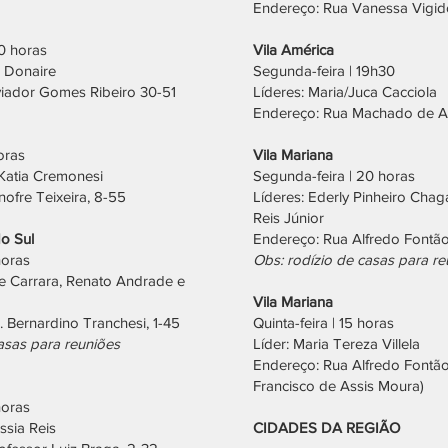
Endereço: Rua Vanessa Vigid
0 horas
Vila América
r Donaire
Segunda-feira | 19h30
iador Gomes Ribeiro 30-51
Líderes: Maria/Juca Cacciola
Endereço: Rua Machado de As
horas
Vila Mariana
/Katia Cremonesi
Segunda-feira | 20 horas
ofre Teixeira, 8-55
Líderes: Ederly Pinheiro Chag
Reis Júnior
do Sul
Endereço: Rua Alfredo Fontão
horas
Obs: rodízio de casas para re
re Carrara, Renato Andrade e
Vila Mariana
 Bernardino Tranchesi, 1-45
Quinta-feira | 15 horas
asas para reuniões
Líder: Maria Tereza Villela
Endereço: Rua Alfredo Fontão,
Francisco de Assis Moura)
horas
ssia Reis
CIDADES DA REGIÃO