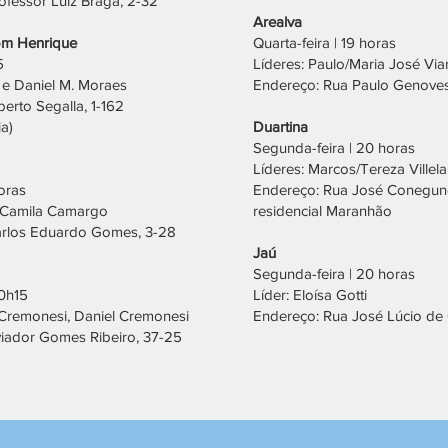
ofessor Luiz Braga, 2-32
Arealva
om Henrique
Quarta-feira | 19 horas
5
Líderes: Paulo/Maria José Via
 e Daniel M. Moraes
Endereço: Rua Paulo Genoves
erto Segalla, 1-162
ia)
Duartina
Segunda-feira | 20 horas
Líderes: Marcos/Tereza Villela
horas
Endereço: Rua José Conegunde
s/Camila Camargo
residencial Maranhão
arlos Eduardo Gomes, 3-28
Jaú
Segunda-feira | 20 horas
20h15
Líder: Eloísa Gotti
 Cremonesi, Daniel Cremonesi
Endereço: Rua José Lúcio de 
iador Gomes Ribeiro, 37-25