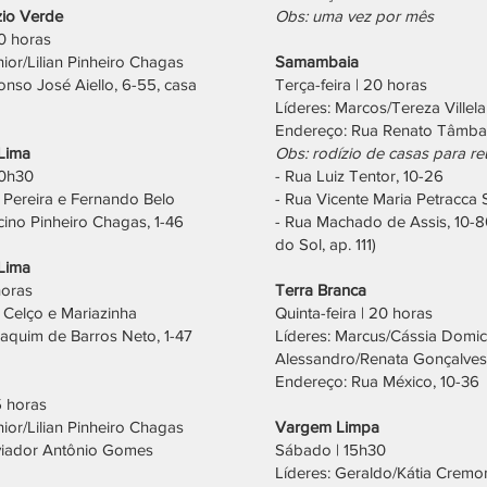
io Verde
Obs: uma vez por mês
0 horas
nior/Lilian Pinheiro Chagas
Samambaia
onso José Aiello, 6-55, casa
Terça-feira | 20 horas
Líderes: Marcos/Tereza Villela
Endereço: Rua Renato Tâmbar
Lima
Obs: rodízio de casas para re
20h30
- Rua Luiz Tentor, 10-26
 Pereira e Fernando Belo
- Rua Vicente Maria Petracca
ino Pinheiro Chagas, 1-46
- Rua Machado de Assis, 10-80
do Sol, ap. 111)
Lima
horas
Terra Branca
, Celço e Mariazinha
Quinta-feira | 20 horas
aquim de Barros Neto, 1-47
Líderes: Marcus/Cássia Domic
Alessandro/Renata Gonçalves
Endereço: Rua México, 10-36
5 horas
nior/Lilian Pinheiro Chagas
Vargem Limpa
viador Antônio Gomes
Sábado | 15h30
Líderes: Geraldo/Kátia Cremo