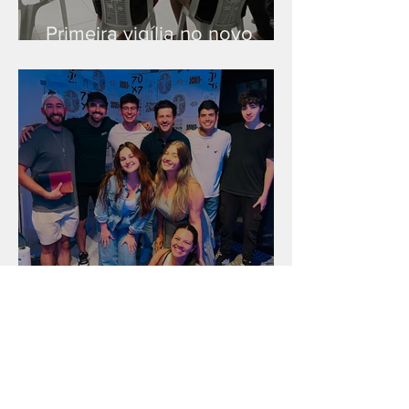
Primeira vigília no novo
salão
Unidade na Alemanha
Arquivo
julho de 2026
(18)
18 posts