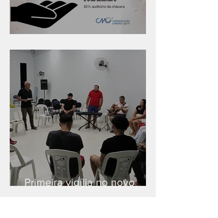
Série "Finanças no reino"
Primeira vigília no novo
salão