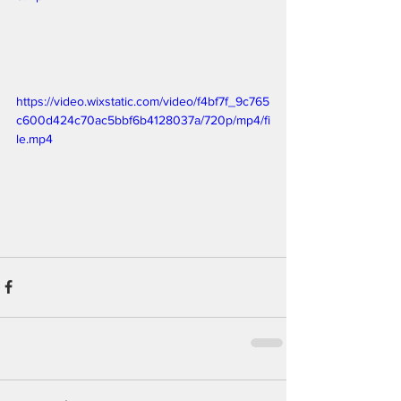
https://video.wixstatic.com/video/f4bf7f_9c765
c600d424c70ac5bbf6b4128037a/720p/mp4/fi
le.mp4