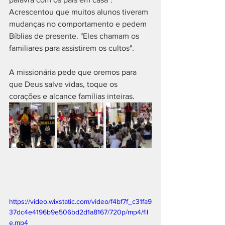
Acrescentou que muitos alunos tiveram 
mudanças no comportamento e pedem 
Bíblias de presente. "Eles chamam os 
familiares para assistirem os cultos".  
A missionária pede que oremos para 
que Deus salve vidas, toque os 
corações e alcance famílias inteiras.
https://video.wixstatic.com/video/f4bf7f_c31fa9
37dc4e4196b9e506bd2d1a8167/720p/mp4/fil
e.mp4