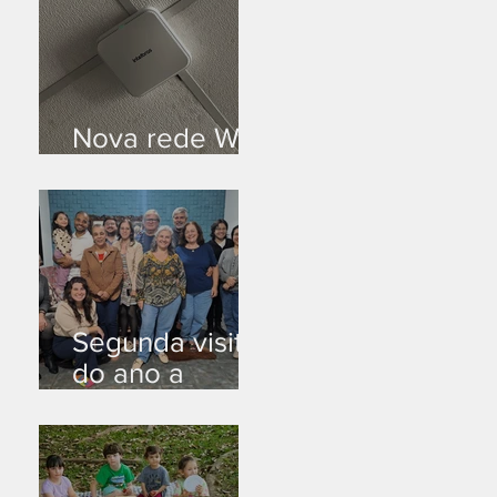
Nova rede Wi-
Fi no auditório
Segunda visita
do ano a
Peruíbe/SP