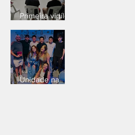
Primeira vigília
no novo salão
Unidade na
Alemanha