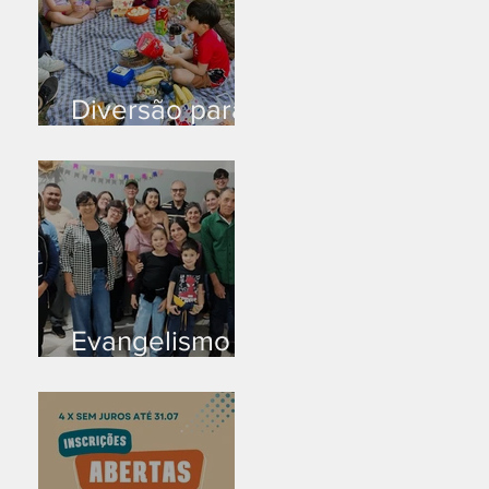
Diversão para
as crianças
Evangelismo
em Arealva