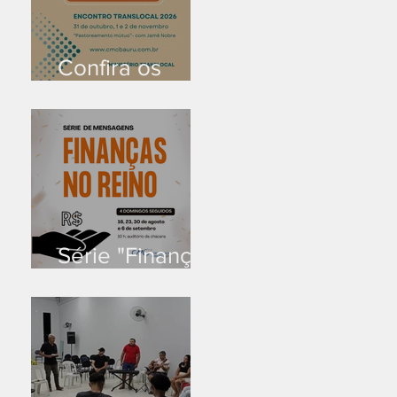
Confira os
prazos
Série "Finanças
no reino"