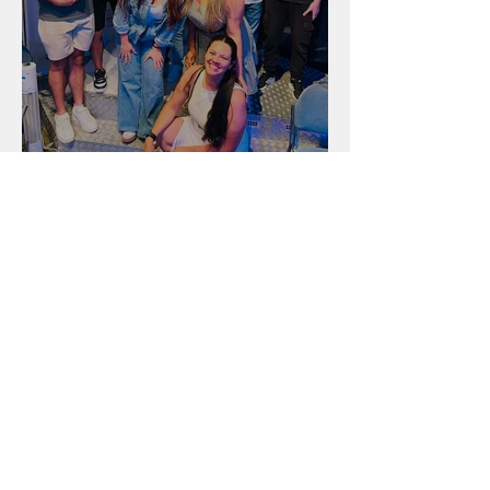
Unidade na Alemanha
Arquivo
julho de 2026
(18)
18 posts
junho de 2026
(16)
16 posts
maio de 2026
(12)
12 posts
abril de 2026
(18)
18 posts
março de 2026
(25)
25 posts
fevereiro de 2026
(15)
15 posts
janeiro de 2026
(15)
15 posts
dezembro de 2025
(9)
9 posts
novembro de 2025
(22)
22 posts
outubro de 2025
(13)
13 posts
setembro de 2025
(10)
10 posts