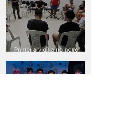
Primeira vigília no novo
salão