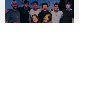
Unidade na Alemanha
Arquivo
julho de 2026
(18)
18 posts
junho de 2026
(16)
16 posts
maio de 2026
(12)
12 posts
abril de 2026
(18)
18 posts
março de 2026
(25)
25 posts