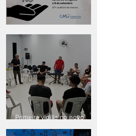
Série "Finanças no reino"
Primeira vigília no novo
salão