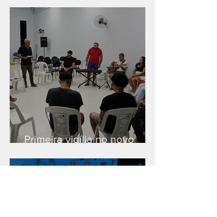
Primeira vigília no novo
salão