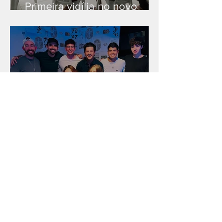
Primeira vigília no novo
salão
Unidade na Alemanha
Arquivo
julho de 2026
(18)
18 posts
junho de 2026
(16)
16 posts