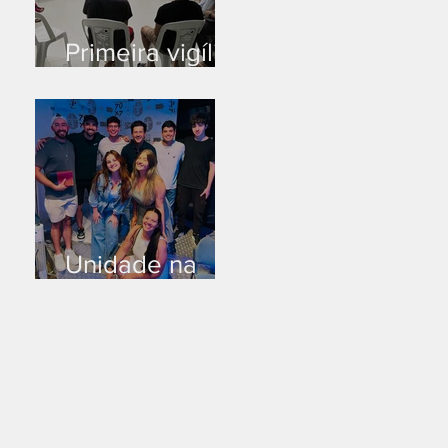
Primeira vigília
no novo salão
Unidade na
Alemanha