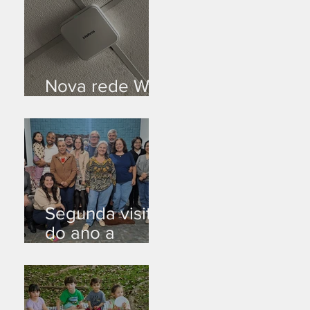
Nova rede Wi-
Fi no auditório
Segunda visita
do ano a
Peruíbe/SP