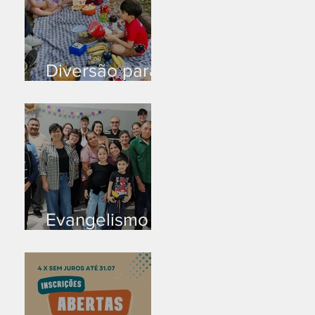
Diversão para
as crianças
Evangelismo
em Arealva