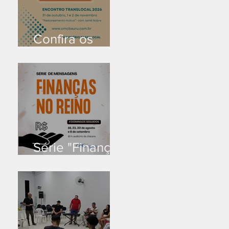
Confira os
prazos
Série "Finanças
no reino"