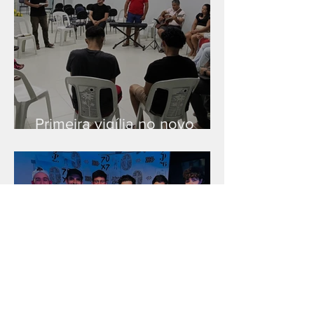
Primeira vigília no novo
salão