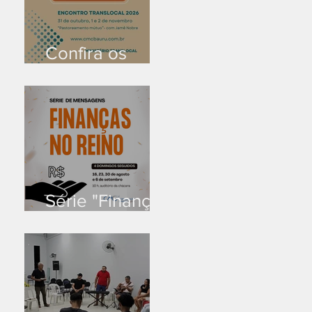
Confira os
prazos
Série "Finanças
no reino"