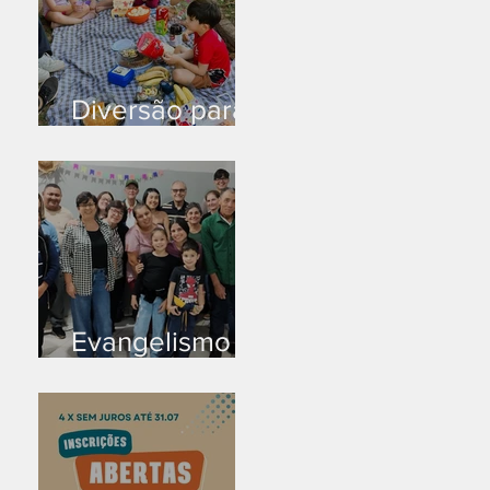
Diversão para
as crianças
Evangelismo
em Arealva