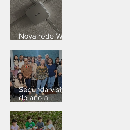
Nova rede Wi-
Fi no auditório
Segunda visita
do ano a
Peruíbe/SP