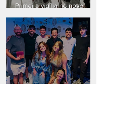
Primeira vigília no novo
salão
Unidade na Alemanha
Arquivo
julho de 2026
(18)
18 posts
junho de 2026
(16)
16 posts