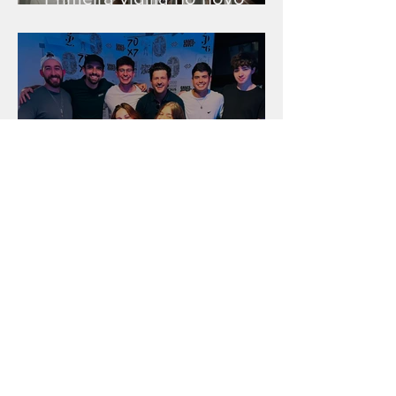
salão
Unidade na Alemanha
Arquivo
julho de 2026
(18)
18 posts
junho de 2026
(16)
16 posts
maio de 2026
(12)
12 posts