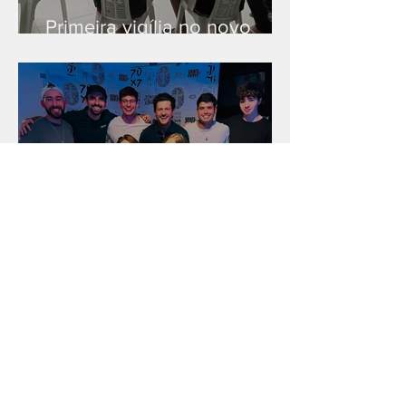
Primeira vigília no novo
salão
Unidade na Alemanha
Arquivo
julho de 2026
(18)
18 posts