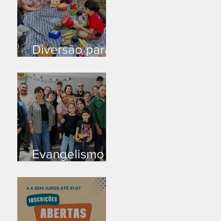
Diversão para
as crianças
Evangelismo
em Arealva