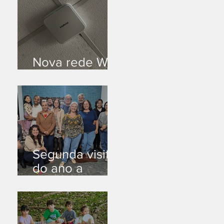
Nova rede Wi-
Fi no auditório
Segunda visita
do ano a
Peruíbe/SP