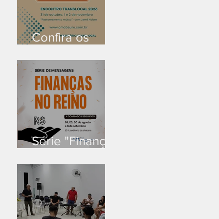
Confira os
prazos
Série "Finanças
no reino"