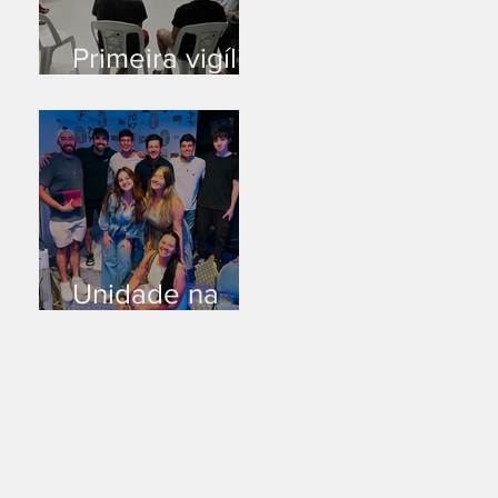
Primeira vigília
no novo salão
Unidade na
Alemanha