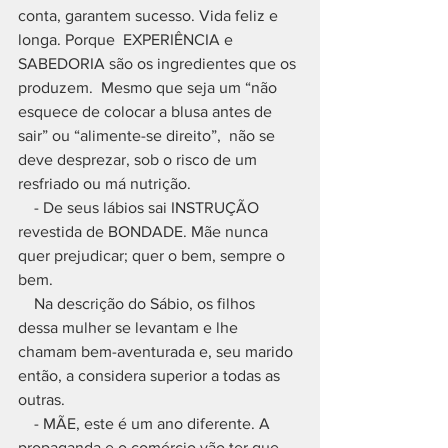
conta, garantem sucesso. Vida feliz e 
longa. Porque  EXPERIÊNCIA e 
SABEDORIA são os ingredientes que os 
produzem.  Mesmo que seja um “não 
esquece de colocar a blusa antes de 
sair” ou “alimente-se direito”,  não se 
deve desprezar, sob o risco de um 
resfriado ou má nutrição. 
    - De seus lábios sai INSTRUÇÃO 
revestida de BONDADE. Mãe nunca 
quer prejudicar; quer o bem, sempre o 
bem. 
    Na descrição do Sábio, os filhos 
dessa mulher se levantam e lhe 
chamam bem-aventurada e, seu marido 
então, a considera superior a todas as 
outras. 
    - MÃE, este é um ano diferente. A 
propaganda e o comércio vão ter que 