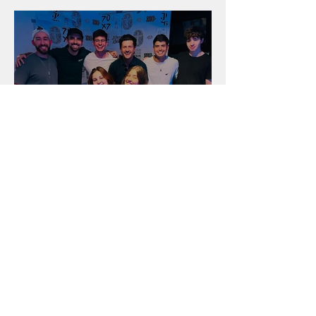
Unidade na Alemanha
Arquivo
julho de 2026
(18)
18 posts
junho de 2026
(16)
16 posts
maio de 2026
(12)
12 posts
abril de 2026
(18)
18 posts