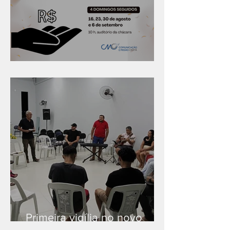
Série "Finanças no reino"
Primeira vigília no novo
salão