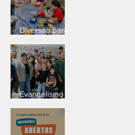
Diversão para
as crianças
Evangelismo
em Arealva