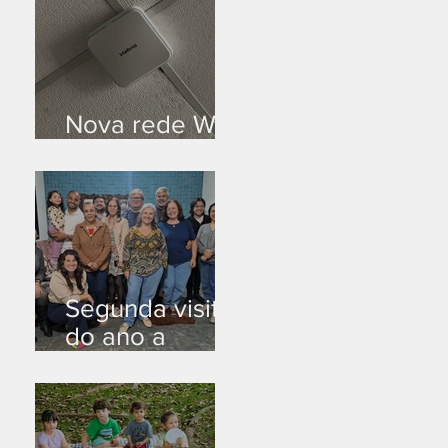
Nova rede Wi-
Fi no auditório
Segunda visita
do ano a
Peruíbe/SP