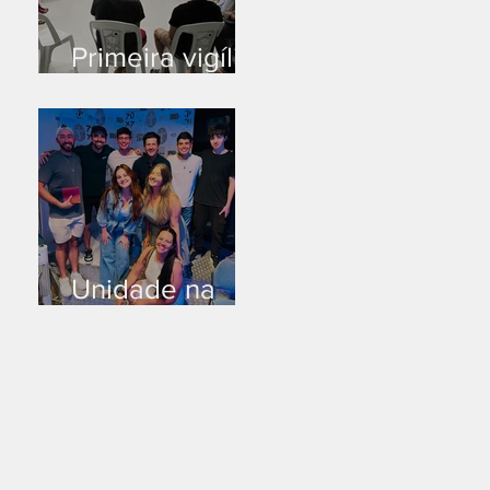
Primeira vigília
no novo salão
Unidade na
Alemanha