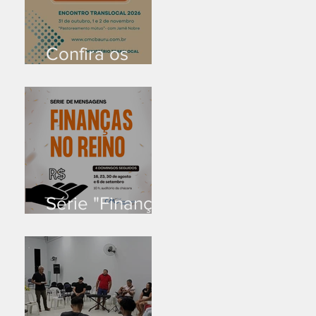
Confira os
prazos
Série "Finanças
no reino"