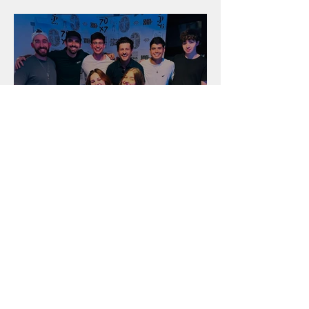
salão
Unidade na Alemanha
Arquivo
julho de 2026
(18)
18 posts
junho de 2026
(16)
16 posts
maio de 2026
(12)
12 posts