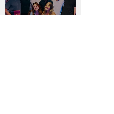
Unidade na Alemanha
Arquivo
julho de 2026
(18)
18 posts
junho de 2026
(16)
16 posts
maio de 2026
(12)
12 posts
abril de 2026
(18)
18 posts
março de 2026
(25)
25 posts
fevereiro de 2026
(15)
15 posts
janeiro de 2026
(15)
15 posts
dezembro de 2025
(9)
9 posts