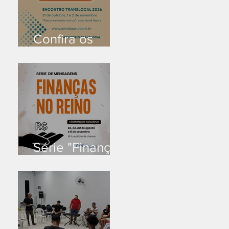
Confira os
prazos
Série "Finanças
no reino"