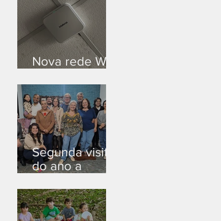
Nova rede Wi-
Fi no auditório
Segunda visita
do ano a
Peruíbe/SP