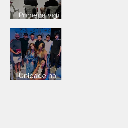
Primeira vigília
no novo salão
Unidade na
Alemanha