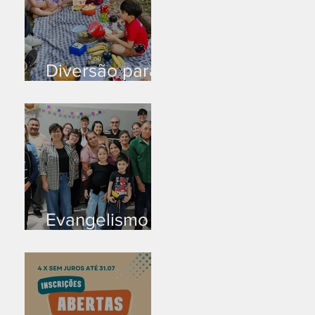
Diversão para
as crianças
Evangelismo
em Arealva