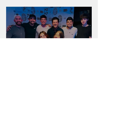
salão
Unidade na Alemanha
Arquivo
julho de 2026
(18)
18 posts
junho de 2026
(16)
16 posts
maio de 2026
(12)
12 posts