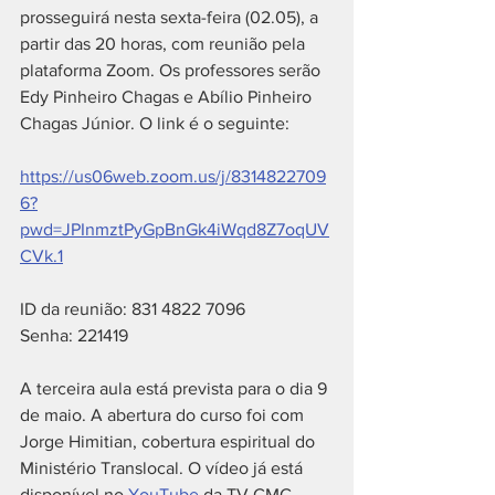
prosseguirá nesta sexta-feira (02.05), a 
partir das 20 horas, com reunião pela 
plataforma Zoom. Os professores serão 
Edy Pinheiro Chagas e Abílio Pinheiro 
Chagas Júnior. O link é o seguinte:
https://us06web.zoom.us/j/8314822709
6?
pwd=JPInmztPyGpBnGk4iWqd8Z7oqUV
CVk.1
ID da reunião: 831 4822 7096
Senha: 221419
A terceira aula está prevista para o dia 9 
de maio. A abertura do curso foi com 
Jorge Himitian, cobertura espiritual do 
Ministério Translocal. O vídeo já está 
disponível no 
YouTube
 da TV CMC. 