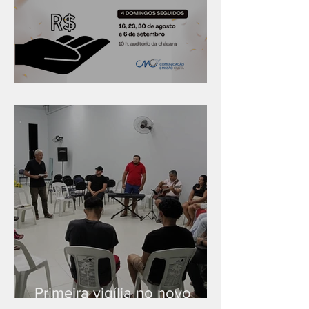
Série "Finanças no reino"
Primeira vigília no novo
salão