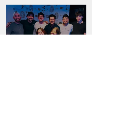
Unidade na Alemanha
Arquivo
julho de 2026
(18)
18 posts
junho de 2026
(16)
16 posts
maio de 2026
(12)
12 posts
abril de 2026
(18)
18 posts