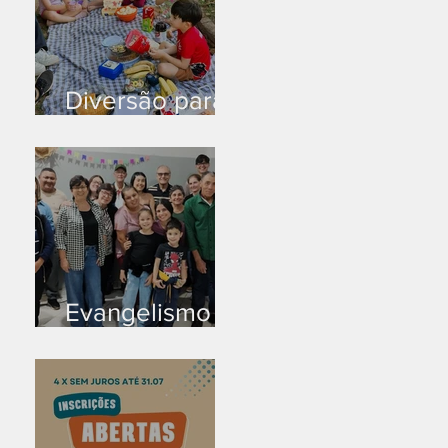
Diversão para
as crianças
Evangelismo
em Arealva