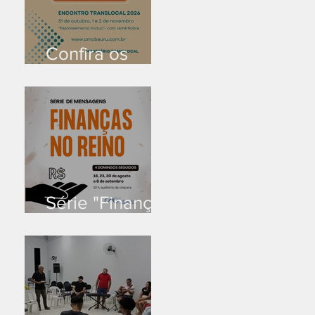
Confira os
prazos
Série "Finanças
no reino"