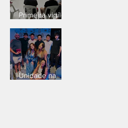
Primeira vigília
no novo salão
Unidade na
Alemanha