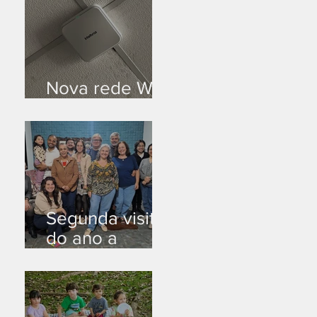
Nova rede Wi-
Fi no auditório
Segunda visita
do ano a
Peruíbe/SP