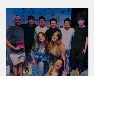
salão
Unidade na Alemanha
Arquivo
julho de 2026
(18)
18 posts
junho de 2026
(16)
16 posts
maio de 2026
(12)
12 posts