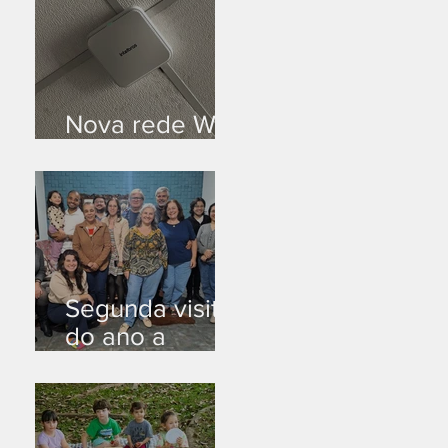
Nova rede Wi-
Fi no auditório
Segunda visita
do ano a
Peruíbe/SP