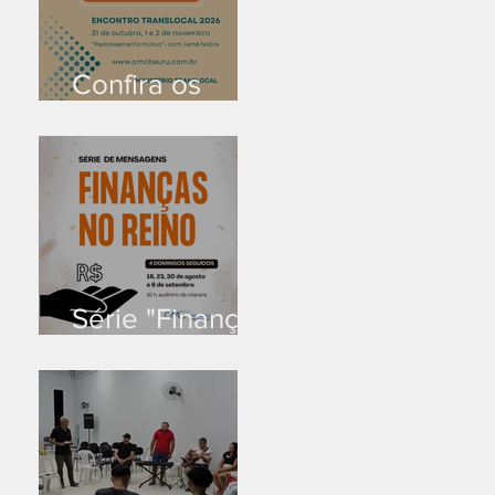
Confira os
prazos
Série "Finanças
no reino"