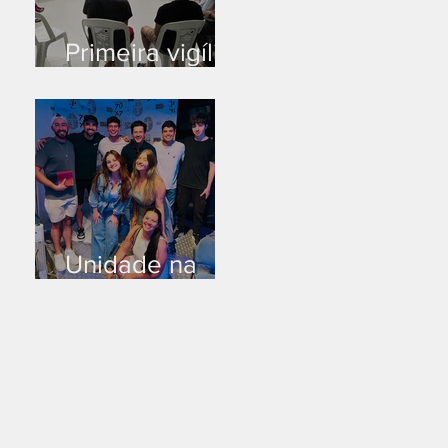
Primeira vigília
no novo salão
Unidade na
Alemanha