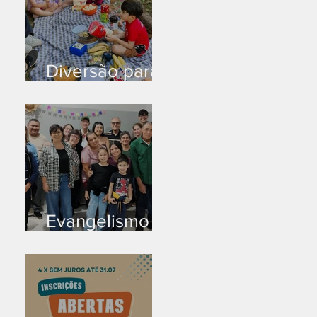
Diversão para
as crianças
Evangelismo
em Arealva