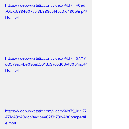
https://video.wixstatic.com/video/f4bf7f_40ed
70b7a5884607abf3b388cb14bc07/480p/mp4/
file.mp4
https://video.wixstatic.com/video/f4bf7f_67717
d0579ac4be09bab3018d97c6d03/480p/mp4/
file.mp4
https://video.wixstatic.com/video/f4bf7f_01e27
471e43e40dab8ad1a4a62f3179b/480p/mp4/fil
e.mp4