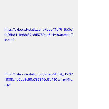
https://video.wixstatic.com/video/f4bf7f_5b0e1
fd26b8441e68a37c8d5769de6c4/480p/mp4/fi
le.mp4
https://video.wixstatic.com/video/f4bf7f_d5712
1118f8c4d0cb8c6ffe785346e51/480p/mp4/file.
mp4