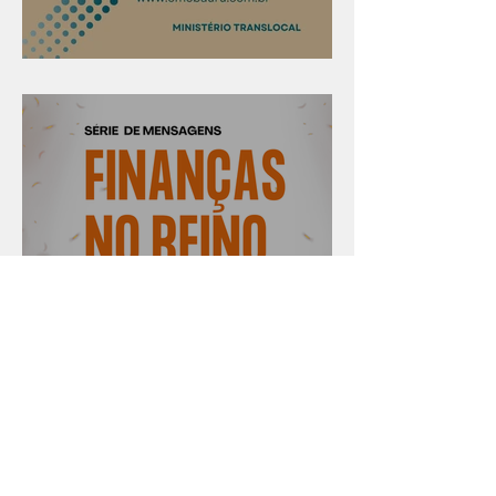
Confira os prazos
Série "Finanças no reino"