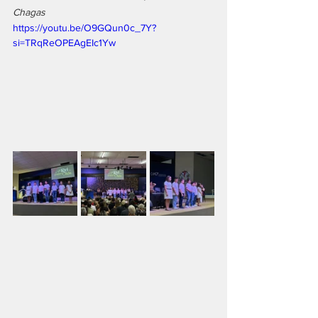
Chagas
https://youtu.be/O9GQun0c_7Y?
si=TRqReOPEAgEIc1Yw