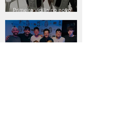
Primeira vigília no novo
salão
Unidade na Alemanha
Arquivo
julho de 2026
(18)
18 posts