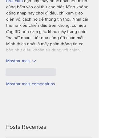
b52 club
 dạo này thấy nhắc hoài nên mình 
cũng bấm vào coi thử cho biết. Mình không 
đăng nhập hay chơi gì đâu, chỉ xem giao 
diện với cách họ để thông tin thôi. Nhìn cái 
theme kiểu chiến đấu trên không, có hiệu 
ứng 3D nên cảm giác khác mấy trang nhìn 
“na ná” nhau, lướt qua cũng đỡ chán mắt. 
Mình thích nhất là mấy phần thông tin cơ 
bản như điều khoản sử dụng với chính…
Mostrar mais
Curtir
Responder
Mostrar mais comentários
Posts Recentes