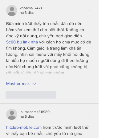
khoamai.747s
há 3 dias
Bữa mình lướt thấy tên nhắc đâu đó nên 
bấm vào xem thử cho biết thôi. Không có 
đọc kỹ nội dung, chủ yếu ngó giao diện 
Sc88 bù link nha
 với cách họ chia mục có dễ 
tìm không. Cảm giác là trang làm khá ấn 
tượng, nhìn cái menu với mấy khối nội dung 
là hiểu họ muốn người dùng đi theo hướng 
nào.Nói chung lướt vài phút cũng không bị 
rối mắt, vì tiêu đề và các nhóm…
Mostrar mais
Curtir
Responder
laurasanms311989
há 6 dias
hitclub-mobile.com
 hôm trước mình lướt thử 
vì thấy bạn bè nhắc, chủ yếu tò mò giao 