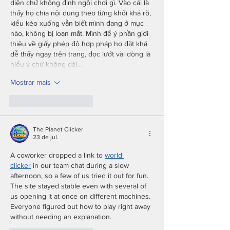
diện chứ không định ngồi chơi gì. Vào cái là 
thấy họ chia nội dung theo từng khối khá rõ, 
kiểu kéo xuống vẫn biết mình đang ở mục 
nào, không bị loạn mắt. Mình để ý phần giới 
thiệu về giấy phép độ hợp pháp họ đặt khá 
dễ thấy ngay trên trang, đọc lướt vài dòng là 
hiểu ý chứ không dài…
Mostrar mais
Curtir
Responder
The Planet Clicker
23 de jul.
A coworker dropped a link to 
world 
clicker
 in our team chat during a slow 
afternoon, so a few of us tried it out for fun. 
The site stayed stable even with several of 
us opening it at once on different machines. 
Everyone figured out how to play right away 
without needing an explanation.