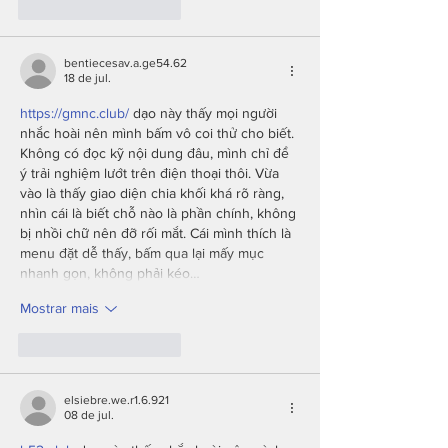
Curtir
Responder
bentiecesav.a.ge54.62
18 de jul.
https://gmnc.club/
 dạo này thấy mọi người 
nhắc hoài nên mình bấm vô coi thử cho biết. 
Không có đọc kỹ nội dung đâu, mình chỉ để 
ý trải nghiệm lướt trên điện thoại thôi. Vừa 
vào là thấy giao diện chia khối khá rõ ràng, 
nhìn cái là biết chỗ nào là phần chính, không 
bị nhồi chữ nên đỡ rối mắt. Cái mình thích là 
menu đặt dễ thấy, bấm qua lại mấy mục 
nhanh gọn, không phải kéo…
Mostrar mais
Curtir
Responder
elsiebre.we.r1.6.921
08 de jul.