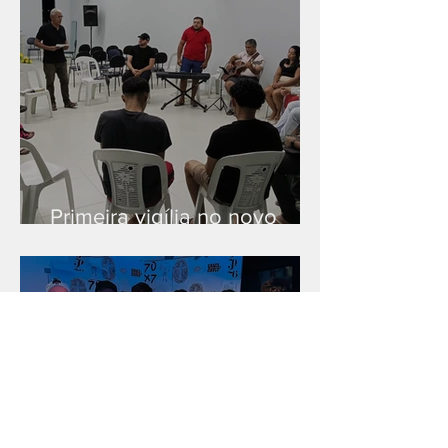
Primeira vigília no novo
salão