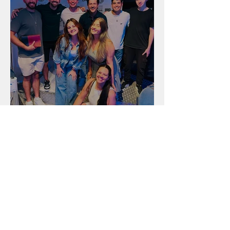
Unidade na Alemanha
Arquivo
julho de 2026
(18)
18 posts
junho de 2026
(16)
16 posts
maio de 2026
(12)
12 posts
abril de 2026
(18)
18 posts
março de 2026
(25)
25 posts
fevereiro de 2026
(15)
15 posts