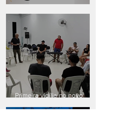
Série "Finanças no reino"
Primeira vigília no novo
salão