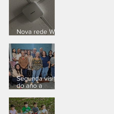
Nova rede Wi-
Fi no auditório
Segunda visita
do ano a
Peruíbe/SP