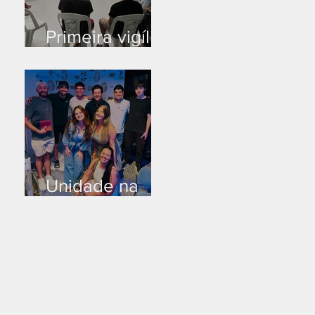
Primeira vigília
no novo salão
Unidade na
Alemanha