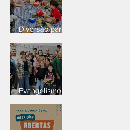
Diversão para
as crianças
Evangelismo
em Arealva