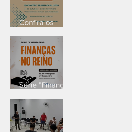
Confira os
prazos
Série "Finanças
no reino"