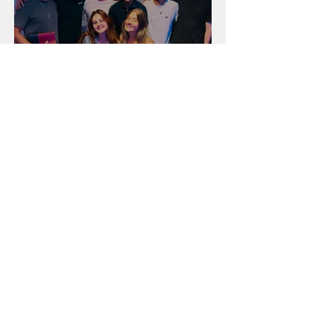
Unidade na Alemanha
Arquivo
julho de 2026
(18)
18 posts
junho de 2026
(16)
16 posts
maio de 2026
(12)
12 posts
abril de 2026
(18)
18 posts
março de 2026
(25)
25 posts
fevereiro de 2026
(15)
15 posts
janeiro de 2026
(15)
15 posts