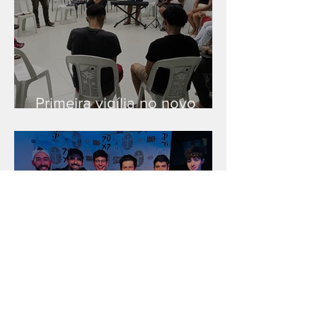
Primeira vigília no novo
salão