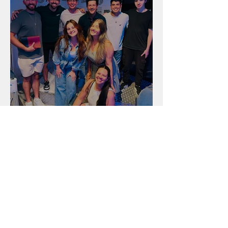
Unidade na Alemanha
Arquivo
julho de 2026
(18)
18 posts
junho de 2026
(16)
16 posts
maio de 2026
(12)
12 posts
abril de 2026
(18)
18 posts
março de 2026
(25)
25 posts
fevereiro de 2026
(15)
15 posts