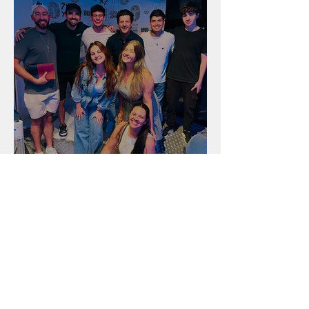
Unidade na Alemanha
Arquivo
julho de 2026
(18)
18 posts
junho de 2026
(16)
16 posts
maio de 2026
(12)
12 posts
abril de 2026
(18)
18 posts
março de 2026
(25)
25 posts