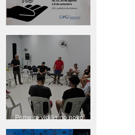
Série "Finanças no reino"
Primeira vigília no novo
salão