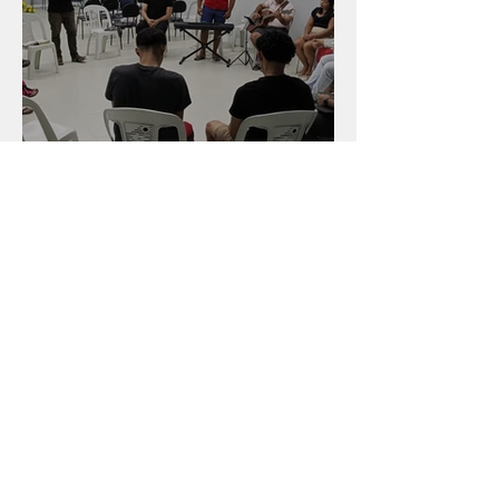
Primeira vigília no novo
salão