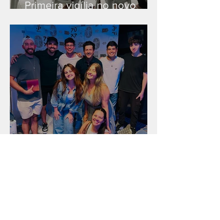
Primeira vigília no novo
salão
Unidade na Alemanha
Arquivo
julho de 2026
(18)
18 posts
junho de 2026
(16)
16 posts