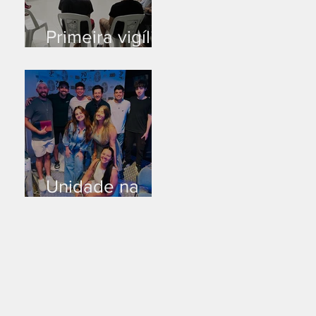
Primeira vigília
no novo salão
Unidade na
Alemanha