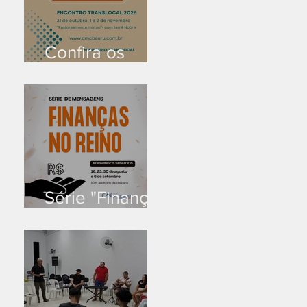
Confira os
prazos
Série "Finanças
no reino"