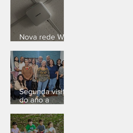
Nova rede Wi-
Fi no auditório
Segunda visita
do ano a
Peruíbe/SP