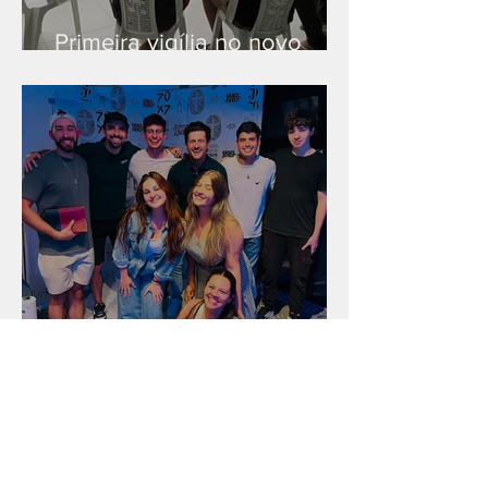
Primeira vigília no novo
salão
Unidade na Alemanha
Arquivo
julho de 2026
(18)
18 posts