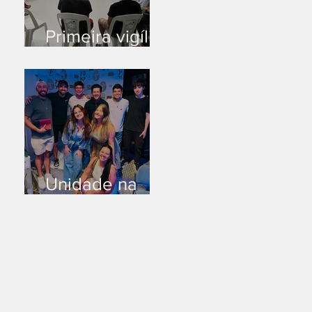
Primeira vigília
no novo salão
Unidade na
Alemanha