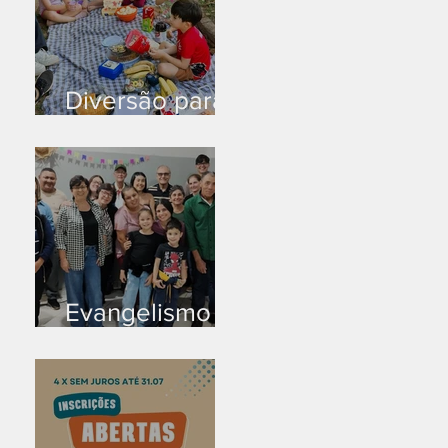
Diversão para
as crianças
Evangelismo
em Arealva