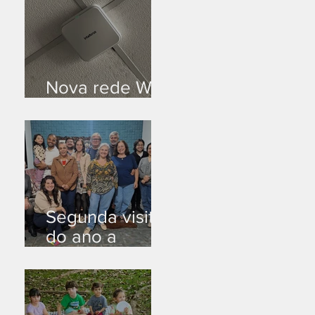
Nova rede Wi-
Fi no auditório
Segunda visita
do ano a
Peruíbe/SP