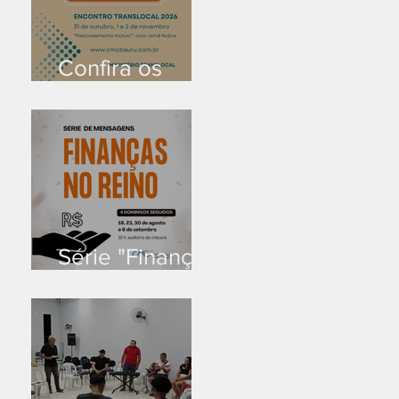
Confira os
prazos
Série "Finanças
no reino"