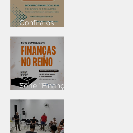
Confira os
prazos
Série "Finanças
no reino"