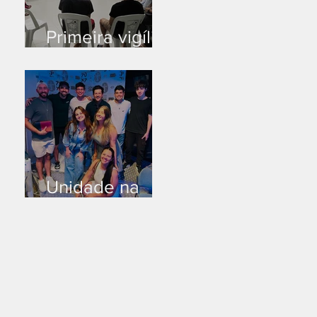
Primeira vigília
no novo salão
Unidade na
Alemanha