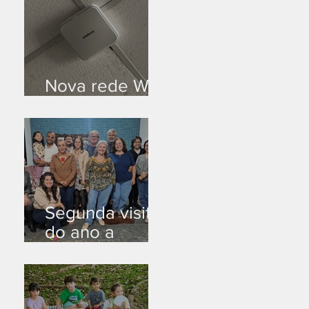
Nova rede Wi-
Fi no auditório
Segunda visita
do ano a
Peruíbe/SP