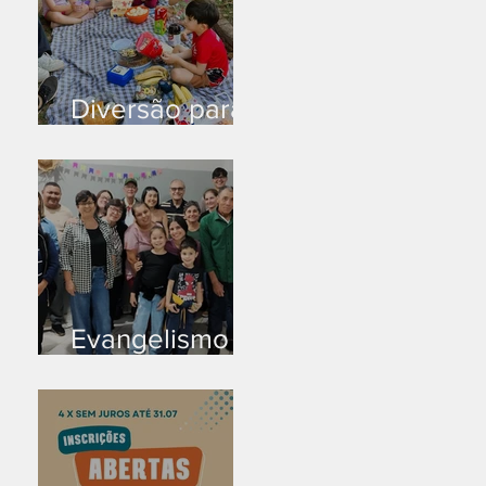
Diversão para
as crianças
Evangelismo
em Arealva