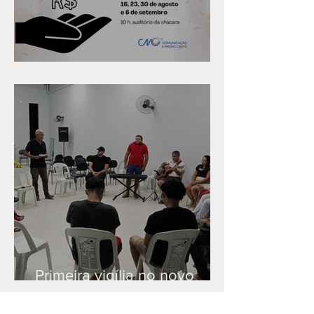
Série "Finanças no reino"
Primeira vigília no novo
salão