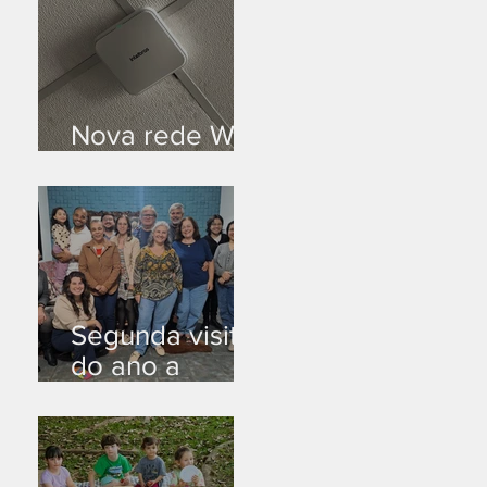
Nova rede Wi-
Fi no auditório
Segunda visita
do ano a
Peruíbe/SP