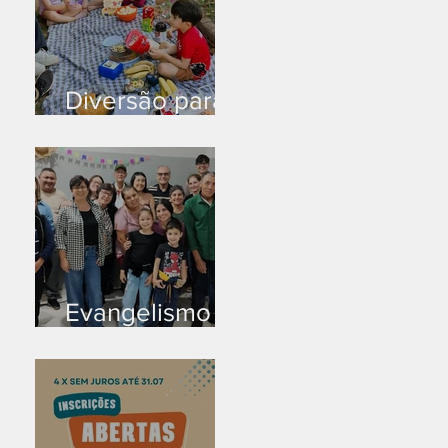
Diversão para
as crianças
Evangelismo
em Arealva