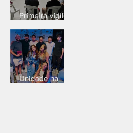
Primeira vigília
no novo salão
Unidade na
Alemanha